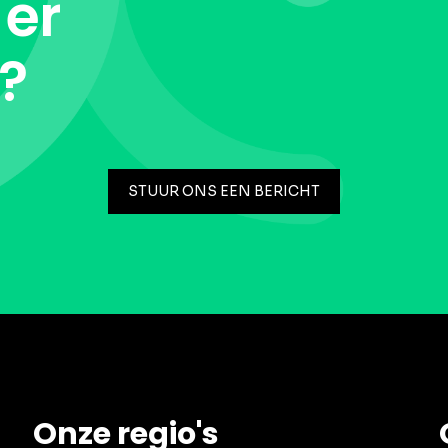
 er
t?
STUUR ONS EEN BERICHT
Onze regio's