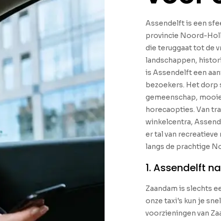
Assendelft is een sfe
provincie Noord-Holl
die teruggaat tot de 
landschappen, histo
is Assendelft een aan
bezoekers. Het dorp s
gemeenschap, mooie 
horecaopties. Van tr
winkelcentra, Assende
er tal van recreatiev
langs de prachtige N
1. Assendelft 
Zaandam is slechts ee
onze taxi's kun je sn
voorzieningen van Z