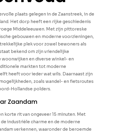
ervolle plaats gelegen in de Zaanstreek, in de
and. Het dorp heeft een rijke geschiedenis
vroege Middeleeuwen. Met zijn pittoreske
rische gebouwen en moderne voorzieningen,
trekkelijke plek voor zowel bewoners als
taat bekend om zijn vriendelijke
woonwijken en diverse winkel- en
aditionele markten tot moderne
lft heeft voor ieder wat wils. Daarnaast zijn
e mogelijkheden, zoals wandel- en fietsroutes
oord-Hollandse polders.
naar Zaandam
n korte rit van ongeveer 15 minuten. Met
el de industriële charme en de moderne
aandam verkennen, waaronder de beroemde