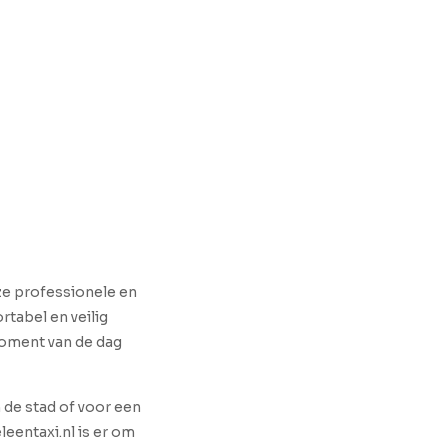
nze professionele en
rtabel en veilig
 moment van de dag
n de stad of voor een
leentaxi.nl is er om