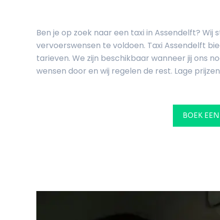
Ben je op zoek naar een taxi in Assendelft? Wij 
vervoerswensen te voldoen. Taxi Assendelft bi
tarieven. We zijn beschikbaar wanneer jij ons nod
wensen door en wij regelen de rest. Lage prijzen.
BOEK EEN